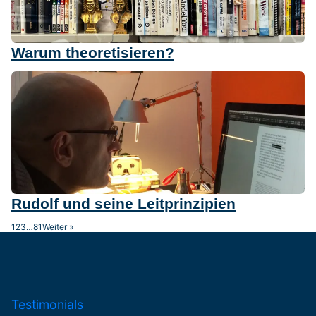
Warum theoretisieren?
Rudolf und seine Leitprinzipien
1
2
3
…
81
Weiter »
Testimonials